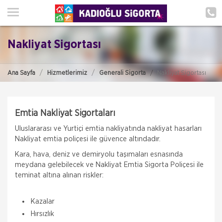
ANA SAYFA
HAKKIMIZDA
Nakliyat Sigortası
HİZMETLERİMİZ
Ana Sayfa
Hizmetlerimiz
Generali Sigorta
Nakliyat Sigortası
POLIÇE HATIRLAT
İLETIŞIM
Emtia Nakliyat Sigortaları
MÜŞTERI GIRIŞI
Uluslararası ve Yurtiçi emtia nakliyatında nakliyat hasarları
Nakliyat emtia poliçesi ile güvence altındadır.
TEKLİF AL
Kara, hava, deniz ve demiryolu taşımaları esnasında
meydana gelebilecek ve Nakliyat Emtia Sigorta Poliçesi ile
teminat altına alınan riskler:
Kazalar
Hırsızlık