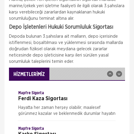
marine/çekek yeri işletme faaliyeti ile ilgili olarak 3.şahıslara
karşı verebileceği zararlardan kaynaklanan hukuki
sorumluluğunu teminat altına alır.
Generali Sigorta
Depo İşletenleri Hukuki Sorumluluk Sigortası
Zorunlu Deprem Sigortası
Depoda bulunan 3.şahıslara ait malların, depo içerisinde
Zorunlu Deprem Sigortası, konutlarda depremin
istiflenmesi, boşaltılması ve yüklenmesi sırasında mallarda
neden olacağı maddi zararların tazmin edilmesini
sağlamaya yönelik olarak oluşturulan bir sigorta
doğrudan fiziksel olarak meydana gelecek zararlar
sistemidir. Ülkemizin riskli deprem b&ou
neticesinde depo işleticisine karşı ileri sürülen yasal
Generali Sigorta
sorumluluk taleplerini temin eder.
İş Yeri Sigortası
Süper İşyeri Sigortası Süper İşyeri Sigortası küçük
HİZMETLERİMİZ
ve orta ölçekli değişik sektörlerde faaliyet gösteren
işyerlerinin, karşı karşıya k
Mapfre Sigorta
Ferdi Kaza Sigortası
Hayatta her zaman herşey olabilir; maalesef
görünmez kazalar ve beklenmedik durumlar hayatın
gerçekleri… Peki hayatın bu zorlu anlarında, en
azından işin maddi boyutu
Mapfre Sigorta