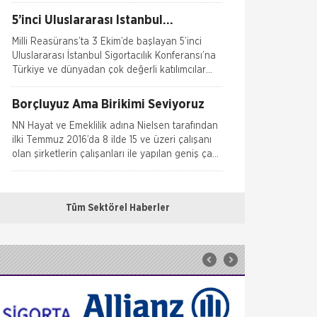
Emsal o
5’inci Uluslararası İstanbul
Sigortacılık Konferansı Milli
Milli Reasürans’ta 3 Ekim’de başlayan 5’inci
Reasürans’ta yapıldı.
Uluslararası İstanbul Sigortacılık Konferansı’na
Türkiye ve dünyadan çok değerli katılımcılar
katı
Borçluyuz Ama Birikimi Seviyoruz
NN Hayat ve Emeklilik adına Nielsen tarafından
ilki Temmuz 2016’da 8 ilde 15 ve üzeri çalışanı
olan şirketlerin çalışanları ile yapılan geniş çaplı
otomatik
Doğa Sigorta’da Adnan Sığın Genel
Müdür Yardımcısı Oldu
Tüm Sektörel Haberler
Doğa Sigorta’da önemli bir atama gerçekleşti.
Geçtiğimiz yıldan beri Doğa Sigorta’da Güney
Doğu Akdeniz ve Akdeniz Bölgelerinden
sorumlu Satış Grup M&u
Fare Kasko Kapsamında
Sigorta şirketleri ile sigortalılar arasındaki
uyuşmazlıkları çözen Sigorta Tahkim