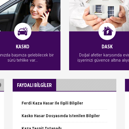
KASKO
DASK
ınızda başınıza gelebilecek bir
Doğal afetler karşısında evin
sürü tehlike var...
işyerinizi güvence altına alıy
FAYDALI BİLGİLER
Ferdi Kaza Hasar İle İlgili Bilgiler
Kasko Hasar Dosyasında İstenilen Bilgiler
Kaza Tespit Tutanağı