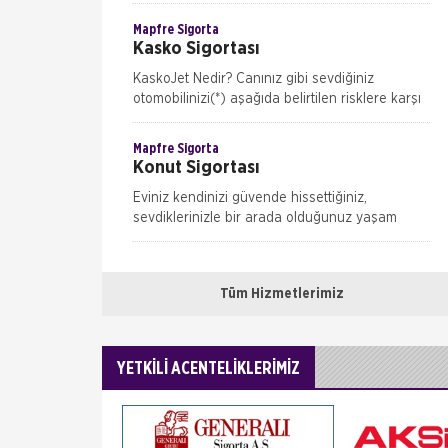
hayatın gerçekleri… Peki hayatın bu zorlu
anlarında, en azından işin maddi boyutu
Mapfre Sigorta
Kasko Sigortası
KaskoJet Nedir? Canınız gibi sevdiğiniz
otomobilinizi(*) aşağıda belirtilen risklere karşı
genişletilmiş kasko teminatları ile sigorta
güvencesi altına alan, hasar onarımlarını
Mapfre Sigorta
Konut Sigortası
Eviniz kendinizi güvende hissettiğiniz,
sevdiklerinizle bir arada olduğunuz yaşam
alanınız; aynı zamanda geleceğiniz için çok
önemli bir yatırım… Peki bu ö
Mapfre Sigorta
Mühendislik Sigortaları
Tüm Hizmetlerimiz
İnşaat Tüm Riskler Sigortası Uzun yıllar süren
ve büyük emeklerle hayata geçirilen geleceğin
yapıları ve yaşam alanları, inşaat sürecinde
YETKİLİ ACENTELİKLERİMİZ
birçok ris
Mapfre Sigorta
Nakliyat Sigortası
Taşınan bir yükün varacağı noktaya zamanında