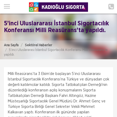
ANA SAYFA
HAKKIMIZDA
5’inci Uluslararası İstanbul Sigortacılık
HİZMETLERİMİZ
Konferansı Milli Reasürans’ta yapıldı.
POLIÇE HATIRLAT
Ana Sayfa
Sektörel Haberler
5’inci Uluslararası İstanbul Sigortacılık Konferansı Milli Reasürans’ta
İLETIŞIM
yapıldı.
MÜŞTERI GIRIŞI
Milli Reasürans’ta 3 Ekim’de başlayan 5’inci Uluslararası
İstanbul Sigortacılık Konferansı’na Türkiye ve dünyadan çok
TEKLİF AL
değerli katılımcılar katıldı. Sigorta Tatbikatçıları Derneği'nin
İSADER; Sigorta Acenteleri Poliçe
düzenlediği konferansın açılış konuşmalarını Sigorta
Kesemez Hale Geldi
Tatbikatçıları Derneği Başkanı Fahri Altıngöz, Hazine
İskenderun Sigorta Acenteleri Derneği (İSADER)
Müsteşarlığı Sigortacılık Genel Müdürü Dr. Ahmet Genç ve
Başkanı Yasin Keleş, zorunlu trafik sigortası
Türkiye Sigorta Birliği Genel Sekreter Vekili Mehmet
poliçelerinin sorunlu hale geldiğini belirterek,
“Motorlu Araçlar Zorunlu
Kalkavan yaptı. Konferansın ilk gününde yapılan