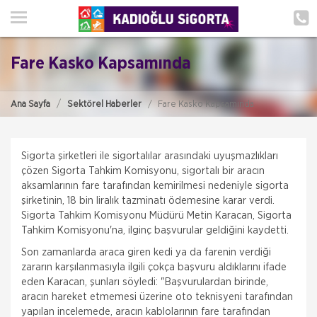
ANA SAYFA
HAKKIMIZDA
Fare Kasko Kapsamında
HİZMETLERİMİZ
Ana Sayfa
Sektörel Haberler
Fare Kasko Kapsamında
POLIÇE HATIRLAT
İLETIŞIM
Sigorta şirketleri ile sigortalılar arasındaki uyuşmazlıkları
çözen Sigorta Tahkim Komisyonu, sigortalı bir aracın
MÜŞTERI GIRIŞI
aksamlarının fare tarafından kemirilmesi nedeniyle sigorta
şirketinin, 18 bin liralık tazminatı ödemesine karar verdi.
Sigorta Tahkim Komisyonu Müdürü Metin Karacan, Sigorta
TEKLİF AL
Tahkim Komisyonu'na, ilginç başvurular geldiğini kaydetti.
Son zamanlarda araca giren kedi ya da farenin verdiği
zararın karşılanmasıyla ilgili çokça başvuru aldıklarını ifade
eden Karacan, şunları söyledi: "Başvurulardan birinde,
aracın hareket etmemesi üzerine oto teknisyeni tarafından
yapılan incelemede, aracın kablolarının fare tarafından