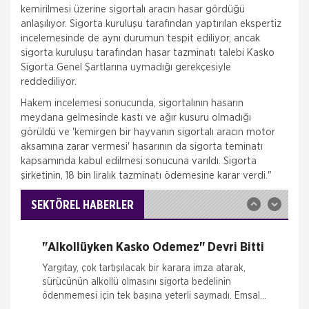
kemirilmesi üzerine sigortalı aracın hasar gördüğü
anlaşılıyor. Sigorta kuruluşu tarafından yaptırılan ekspertiz
incelemesinde de aynı durumun tespit ediliyor, ancak
sigorta kuruluşu tarafından hasar tazminatı talebi Kasko
Sigorta Genel Şartlarına uymadığı gerekçesiyle
reddediliyor.
İSADER; Sigorta Acenteleri Poliçe
Kesemez Hale Geldi
Hakem incelemesi sonucunda, sigortalının hasarın
İskenderun Sigorta Acenteleri Derneği (İSADER)
meydana gelmesinde kastı ve ağır kusuru olmadığı
Başkanı Yasin Keleş, zorunlu trafik sigortası
görüldü ve 'kemirgen bir hayvanın sigortalı aracın motor
poliçelerinin sorunlu hale geldiğini belirterek,
“Motorlu Araçlar Zorunlu
aksamına zarar vermesi' hasarının da sigorta teminatı
kapsamında kabul edilmesi sonucuna varıldı. Sigorta
İTO dan Sigorta Sektörü İçin Yol
şirketinin, 18 bin liralık tazminatı ödemesine karar verdi."
Haritası
İZMİR Ticaret Odası (İTO) Yönetim Kurulu Başkanı
Ekrem Demirtaş, düzenledikleri 'Sigorta Sektörü
SEKTÖREL HABERLER
Geleceğini Arıyor' arama konferansı ile sektöre yol
haritas�
"Alkollüyken Kasko Ödemez" Devri Bitti
Yargıtay, çok tartışılacak bir karara imza atarak,
sürücünün alkollü olmasını sigorta bedelinin
ödenmemesi için tek başına yeterli saymadı. Emsal