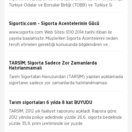
Türkiye Odalar ve Borsalar Birliği (TOBB) ve Türkiye Si
Sigortix.com - Sigorta Acentelerinin Gücü
www.sigortix.com Web Sitesi 01.10.2014 tarihi itibarı ile
yayına başlamıştır. Müşterileri Sigorta Acentelerini neden
tercih etmeleri gerektiği konusunda bilgilendiren ve
Sitedeki &Uu
TARSİM; Sigorta Sadece Zor Zamanlarda
Hatırlanmamalı
Tarım Sigortaları Havuzundan (TARSİM) yapılan açıklamada
sigortanın sadece zor zamanlarda hatırlanılmaması
gerektiğini belirtti. Tarım Sigortaları Havuzu (TARSİM),
sigorta bilin
Tarım sigortaları 6 yılda 8 kat BÜYÜDÜ
TARSİM, 2012 yılı faaliyet raporunu açıkladı. Rapora göre,
2012 yılında poliçe adedinde yüzde 26,6, sigorta bedelinde
yüzde 35,9, prim üretiminde ise yuzde