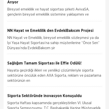
Arıyor
Bireysel emeklilik ve hayat sigortası şirketi AvivaSA,
gençlerin bireysel emeklilik sistemine yaklaşımını ve
tasarruf alışkanlıklarını öğrenmek amacıyla, Yöntem Araştır
NN Hayat ve Emeklilik den EvdekiBakıcım Projesi
NN Hayat ve Emeklilik, bireysel emeklilik sözleşmesi ya da
İyi Yaşa Hayat Sigortası’na sahip müşterilerine “Önce Sen”
Dünyası’nda EvdekiBakıcım şir
Sağlığım Tamam Sigortası ile Effie Ödülü!
Hayata geçirdiği ilkleri ve yenilikçi çözümleriyle sigorta
sektörüne öncülük eden AXA Sigorta, reklam ve pazarlama
sektörünün en
Sigorta Sektöründe inovasyon Konuşuldu
Sigorta Haftası kapsamında gerçekleştirilen VI. Ulusal
Sigorta Sempozyumu, T.C. Başbakanlık Hazine Müsteşarlığı,