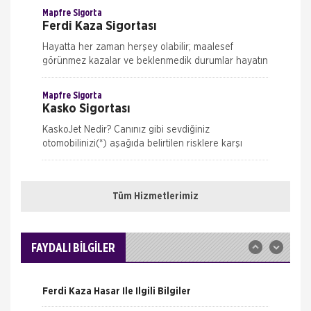
Mapfre Sigorta
Ferdi Kaza Sigortası
Hayatta her zaman herşey olabilir; maalesef
görünmez kazalar ve beklenmedik durumlar hayatın
gerçekleri… Peki hayatın bu zorlu anlarında, en
azından işin maddi boyutu
Mapfre Sigorta
Kasko Sigortası
KaskoJet Nedir? Canınız gibi sevdiğiniz
otomobilinizi(*) aşağıda belirtilen risklere karşı
genişletilmiş kasko teminatları ile sigorta güvencesi
Nakliye Hasarı İçin Gerekli Bilgiler
altına alan, hasar onarımlarını
Mapfre Sigorta
Konut Sigortası
Tüm Hizmetlerimiz
ONLİNE Dask Prim Hesaplama
Eviniz kendinizi güvende hissettiğiniz, sevdiklerinizle
bir arada olduğunuz yaşam alanınız; aynı zamanda
Trafik Hasarı için Gerekli Bilgiler
geleceğiniz için çok önemli bir yatırım… Peki bu ö
FAYDALI BİLGİLER
Mapfre Sigorta
Yangın Hasarı ile ilgili Bilgiler
Mühendislik Sigortaları
Ferdi Kaza Hasar İle İlgili Bilgiler
İnşaat Tüm Riskler Sigortası Uzun yıllar süren ve
büyük emeklerle hayata geçirilen geleceğin yapıları