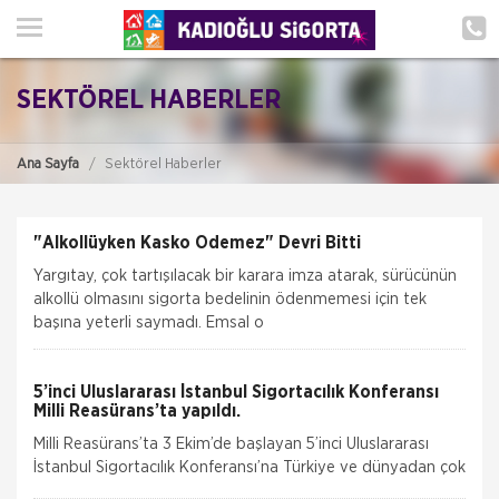
ANA SAYFA
HAKKIMIZDA
SEKTÖREL HABERLER
HİZMETLERİMİZ
Ana Sayfa
Sektörel Haberler
POLIÇE HATIRLAT
İLETIŞIM
"Alkollüyken Kasko Ödemez" Devri Bitti
Yargıtay, çok tartışılacak bir karara imza atarak, sürücünün
MÜŞTERI GIRIŞI
alkollü olmasını sigorta bedelinin ödenmemesi için tek
başına yeterli saymadı. Emsal o
TEKLİF AL
5’inci Uluslararası İstanbul Sigortacılık Konferansı
Milli Reasürans’ta yapıldı.
Milli Reasürans’ta 3 Ekim’de başlayan 5’inci Uluslararası
İstanbul Sigortacılık Konferansı’na Türkiye ve dünyadan çok
değerli katılımcılar katı