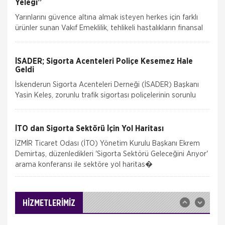
Yeleği”
Yarınlarını güvence altına almak isteyen herkes için farklı
ürünler sunan Vakıf Emeklilik, tehlikeli hastalıkların finansal
güçlüklerini, “Can Yele
İSADER; Sigorta Acenteleri Poliçe Kesemez Hale
Geldi
İskenderun Sigorta Acenteleri Derneği (İSADER) Başkanı
Yasin Keleş, zorunlu trafik sigortası poliçelerinin sorunlu
hale geldiğini belirterek, “Motorlu Araçlar Zorunlu
Generali Sigorta
Zorunlu Deprem Sigortası
İTO dan Sigorta Sektörü İçin Yol Haritası
Zorunlu Deprem Sigortası, konutlarda depremin
İZMİR Ticaret Odası (İTO) Yönetim Kurulu Başkanı Ekrem
neden olacağı maddi zararların tazmin edilmesini
Demirtaş, düzenledikleri 'Sigorta Sektörü Geleceğini Arıyor'
sağlamaya yönelik olarak oluşturulan bir sigorta
arama konferansı ile sektöre yol haritas�
sistemidir. Ülkemizin riskli deprem b&ou
Generali Sigorta
İş Yeri Sigortası
Süper İşyeri Sigortası Süper İşyeri Sigortası küçük
HİZMETLERİMİZ
ve orta ölçekli değişik sektörlerde faaliyet gösteren
işyerlerinin, karşı karşıya k